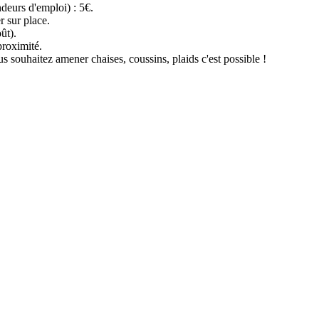
ndeurs d'emploi) : 5€.
r sur place.
ût).
proximité.
us souhaitez amener chaises, coussins, plaids c'est possible !