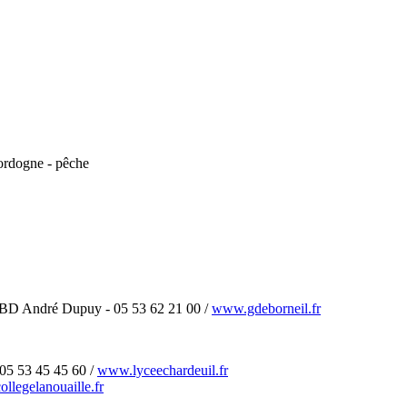
rdogne - pêche
0 BD André Dupuy - 05 53 62 21 00 /
www.gdeborneil.fr
 05 53 45 45 60 /
www.lyceechardeuil.fr
collegelanouaille.fr