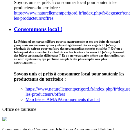
Soyons unis et prêts à consommer local pour soutenir les
producteurs du territoire :
https://www.naturellementperigord.fr/index.php/fr/deguster/renc
les-producteurs/offres
Consommons local !
Le Périgord est certes célèbre pour sa gastronomie et ses produits de canard
gras, mais saviez-vous qu’on y élevait également des escargots ? Qu’on y
récoltait du safran pour en faire des gourmandises sucrées et salées ? Qu’on y
fabriquait du camembert au lait de vaches traites à la main ? Qu’on y brassait
des bières artisanales délicieuses ? Et on ne vous parle même pas des truffes, cet
or noir mystérieux, qui parfume nos plats des plus simples aux plus
extravagants…
Soyons unis et prêts à consommer local pour soutenir les
producteurs du territoire :
https://www.naturellementperigord.fr/index.php/fr/degust
les-producteurs/offres
Marchés et AMAP/Groupements d'achat
Office de tourisme
Communauté de Communes Isle Loue Auvézère en Périgord