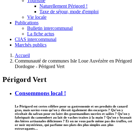
Tourisme
Naturellement Périgord !
Taxe de séjour, mode d'emploi
Vie locale
Publications
Bulletin intercommunal
La fiche actus
CIAS intercommunal
Marchés publics
Accueil
Communauté de communes Isle Loue Auvézère en Périgord
Dordogne - Périgord Vert
Périgord Vert
Consommons local !
Le Périgord est certes célèbre pour sa gastronomie et ses produits de canard
gras, mais saviez-vous qu’on y élevait également des escargots ? Qu’on y
récoltait du safran pour en faire des gourmandises sucrées et salées ? Qu’on y
fabriquait du camembert au lait de vaches traites à la main ? Qu’on y brassait
des bières artisanales délicieuses ? Et on ne vous parle même pas des truffes, cet
or noir mystérieux, qui parfume nos plats des plus simples aux plus
extravagants…