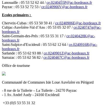
Lanouaille : 05 53 52 62 44 /
ce.0240455P@ac-bordeaux.fr
Payzac : 05 53 52 72 53 /
ce.0240966V@ac-bordeaux.fr
Ecoles primaires :
Cherveix-Cubas : 05 53 50 59 41 /
ce.0240906E@ac-bordeaux.fr
Cubjac-Auvézère-Val d’Ans : 05 53 05 32 07 /
ce.0240747g@ac-
bordeaux.fr
Saint-Germain-des-Prés : 05 53 55 31 17 /
ce.0240428K@ac-
bordeaux.fr
Saint-Sulpice-d'Excideuil : 05 53 62 12 64 /
ce.0240916R@ac-
bordeaux.fr
Sarlande : 05 53 62 93 88 /
ce.0240901Z@ac-bordeaux.fr
Sarrazac : 05 53 62 56 82 /
ce.0240467C@ac-bordeaux.fr
Office de tourisme
Communauté de Communes Isle Loue Auvézère en Périgord
- 8 rue de la Tuilerie – La Tuilerie - 24270 Payzac
- 1 Av. André Audy - 24160 Excideuil
+33 (0)5 53 55 31 32